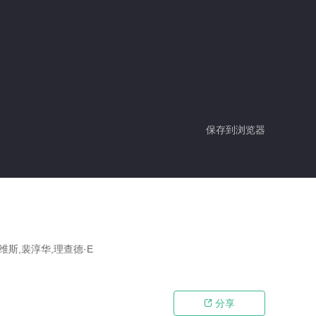
保存到浏览器
维斯,裴淳华,理查德·E
分享
