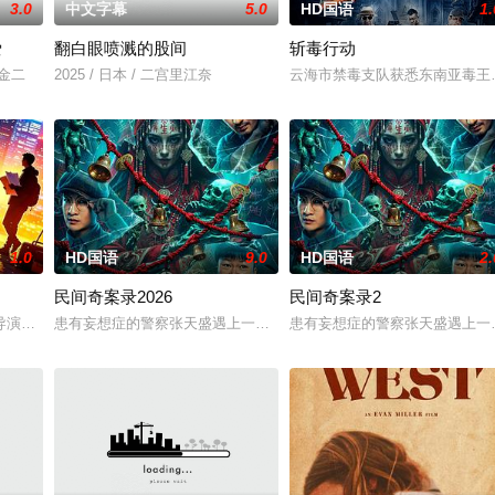
3.0
中文字幕
5.0
HD国语
1.
爱
翻白眼喷溅的股间
斩毒行动
川金二
2025 / 日本 / 二宫里江奈
云海市禁毒支队获悉东南亚毒王廖
1.0
HD国语
9.0
HD国语
2.
民间奇案录2026
民间奇案录2
与同学进山科考，却因遭遇飓风来袭而失联。救援副队
导演朱达仁萌生拍一部《河南人在北京》电影的念头，在说服主编姚松、老乡韩
患有妄想症的警察张天盛遇上一起离奇的神像杀人事件，勘案过程中，牵
患有妄想症的警察张天盛遇上一起