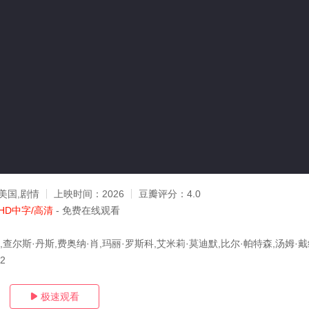
美国,剧情
上映时间：
2026
豆瓣评分：
4.0
HD中字/高清
- 免费在线观看
,查尔斯·丹斯,费奥纳·肖,玛丽·罗斯科,艾米莉·莫迪默,比尔·帕特森,汤姆·戴
22
极速观看
