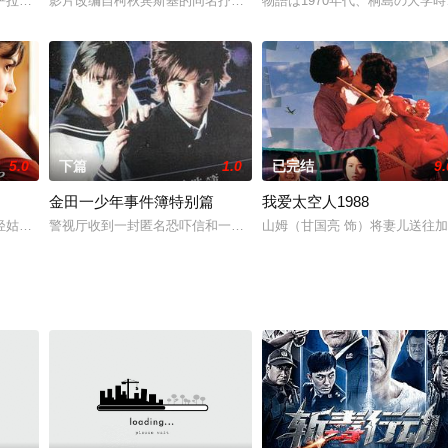
萨拉热窝不幸中弹，伤到了他的耳朵。醒来后他发现自己身处于克罗地亚的一座
影片改编自柯秋宾斯基的同名抒情小说。导演把情节拆散为“伊凡和玛丽奇
物語は1970年代、桐島の大学
5.0
下篇
1.0
已完结
9.
金田一少年事件簿特别篇
我爱太空人1988
失踪，十年后，张鹏跟随摄制组重返事发地寻找真相。
娜塔莉（奥黛丽·塔图 Audrey Tautou 饰）曾经拥有完美的爱情和快
警视厅收到一封匿名恐吓信和一个样态扭曲的傀儡娃娃，预告幻想魔
山姆（甘国亮 饰）将妻儿送往