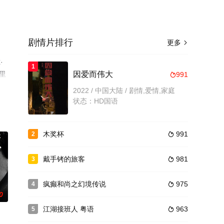
剧情片排行
更多

·
1
布里
因爱而伟大
991

全
2022 / 中国大陆 / 剧情,爱情,家庭
状态：HD国语
木奖杯
991
2

戴手铐的旅客
981
3

疯癫和尚之幻境传说
975
4

0
江湖接班人 粤语
963
5
