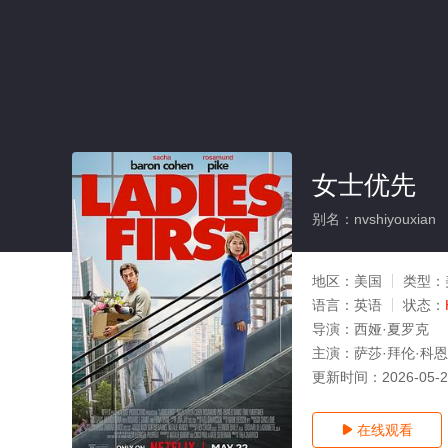
女士优先
别名：nvshiyouxian
地区：
美国
类型：
语言：
英语
状态：
导演：
西娅·夏罗克
主演：
萨莎·拜伦·科恩
更新时间：
2026-05-
在线观看
