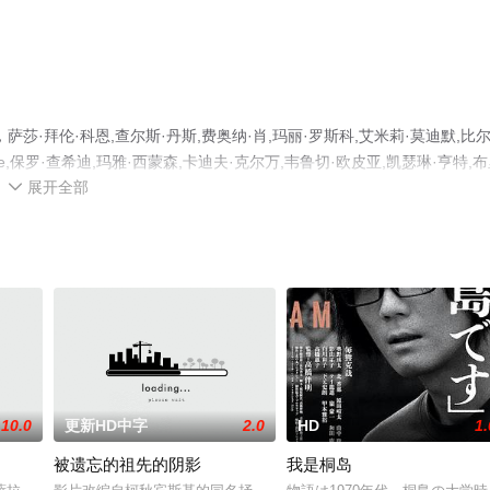
·拜伦·科恩,查尔斯·丹斯,费奥纳·肖,玛丽·罗斯科,艾米莉·莫迪默,比尔
calfe,保罗·查希迪,玛雅·西蒙森,卡迪夫·克尔万,韦鲁切·欧皮亚,凯瑟琳·亨特,
展开全部
Bagley,Dani·M等演员精彩演绎的美国电影，手机免费观看高清未删减完整版电影大

剧情网等平台了解。
10.0
更新HD中字
2.0
HD
1.
被遗忘的祖先的阴影
我是桐岛