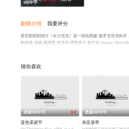
HD中字
剧情介绍
我要评分
星空影院剧情片《女士优先》是一部由西娅·夏罗克导演执导，萨莎
帕特森,汤姆·戴维斯,裴淳华,理查德·E·格兰特,Jordan·Met
吉塔·罗伊,Michael·Sheldon,丹尼·艾肖克,Ashley·
就上星空影视，更多剧情信息可移步至豆瓣电影、电视猫或
猜你喜欢
更新HD中字
9.0
更新HD中字
蓝色圣诞节
赤足皇帝