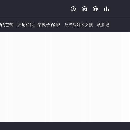




城的芭蕾
罗尼和我
穿靴子的猫2
沼泽深处的女孩
放浪记