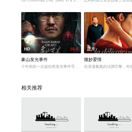
On Christmas Eve, 1968, in a Scottish coastal town, a
比利时国王尼古拉斯三世在
HD
10.0
正片
象山发光事件
微妙爱情
十年前的一次超自然发光事件导致张鹏（小沈阳 饰）的好友神秘
在浪漫氤氲的法国巴黎，年轻姑娘
相关推荐