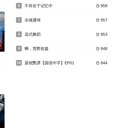
小岛上的疗养
卡”、“波洛尼纳”、“孤独”、“伊凡和巴
時代から始まる。反日武装戦線の活動に共鳴して行動をともにしていた彼は、1
不存在于记忆中
958
6

全城通缉
957
7

花式舞蹈
953
8

0
啊，荒野前篇
948
9

梁祝艷譚【国语中字】EP01
944
10

术团已被诅咒，且全员将在3天后往北海道演出的途
加拿大后只身一人返回香港，却发现自己在公司里的位置早已经被人替代。阿珍