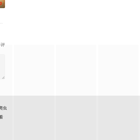
0
小镇女子向疏远的哥哥借了钱，独自一人踏上穿越西德克萨斯州的旅程，寻求
影评
爬虫
看