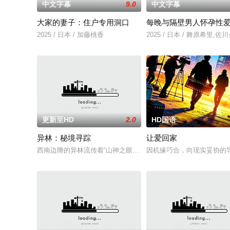
中文字幕
9.0
中文字幕
大家的妻子：住户专用洞口
每晚与隔壁男人怀孕性
2025 / 日本 / 加藤桃香
2025 / 日本 / 舞原希里,佐
更新至HD
2.0
HD国语
异林：秘境寻踪
让爱回家
西南边陲的异林流传着“山神之眼”的恐怖传说，生物系学生苏瑶
因机缘巧合，向现实妥协的