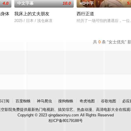
4.0
中文字幕
10.0
HD中字
5.
的身体
我床上的丈夫朋友
西行正道
2025 / 日本 / 浅仓麻凛
经历了一场可怕的遭遇后，一位
共
0
条 “女士优先” 
S订阅
百度蜘蛛
神马爬虫
搜狗蜘蛛
奇虎地图
谷歌地图
必应
星空影院
免费提供最新热门电视剧、搞笑综艺、热血动漫、高清电影大全在线观
Copyright © 2023 qingdaoxinyu.com All Rights Reserved
桂ICP备80179188号