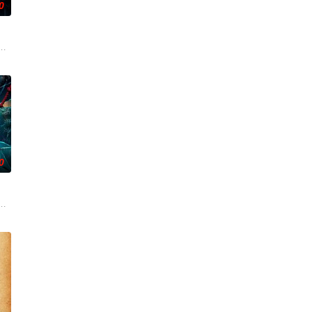
0
爷将携600余公斤毒品来云交易，火速成立“斩毒行动”专案组，借调警员安迪
0
战、二房东杨
引出“婴胎报仇”，“娘娘索命”等一连串妖异
离奇的神像杀人事件，勘案过程中，牵引出“婴胎报仇”，“娘娘索命”等一连串