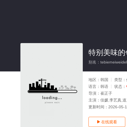
特别美味的
别名：tebiemeiweideli
地区：
韩国
类型：
语言：
韩语
状态：
导演：
崔正子
主演：
佳媛,李艺真,道
更新时间：
2026-05-
在线观看
