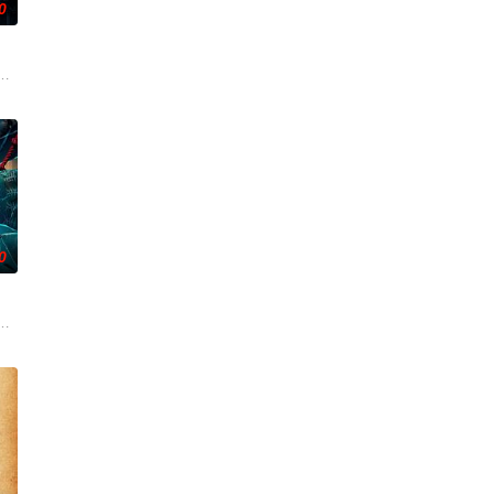
0
爷将携600余公斤毒品来云交易，火速成立“斩毒行动”专案组，借调警员安迪
0
战、二房东杨
引出“婴胎报仇”，“娘娘索命”等一连串妖异
离奇的神像杀人事件，勘案过程中，牵引出“婴胎报仇”，“娘娘索命”等一连串