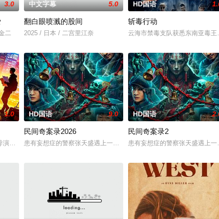
3.0
中文字幕
5.0
HD国语
1.
爱
翻白眼喷溅的股间
斩毒行动
川金二
2025 / 日本 / 二宫里江奈
云海市禁毒支队获悉东南亚毒王廖
1.0
HD国语
9.0
HD国语
2.
民间奇案录2026
民间奇案录2
与同学进山科考，却因遭遇飓风来袭而失联。救援副队
导演朱达仁萌生拍一部《河南人在北京》电影的念头，在说服主编姚松、老乡韩
患有妄想症的警察张天盛遇上一起离奇的神像杀人事件，勘案过程中，牵
患有妄想症的警察张天盛遇上一起