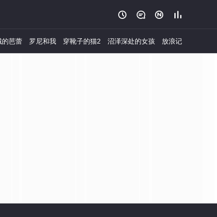




城的芭蕾
罗尼和我
穿靴子的猫2
沼泽深处的女孩
放浪记