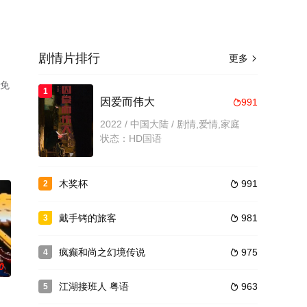
剧情片排行
更多

机免
1
因爱而伟大
991

2022 / 中国大陆 / 剧情,爱情,家庭
状态：HD国语
木奖杯
991
2

戴手铐的旅客
981
3

疯癫和尚之幻境传说
975
4

0
江湖接班人 粤语
963
5
