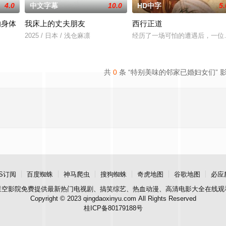
4.0
中文字幕
10.0
HD中字
5.
的身体
我床上的丈夫朋友
西行正道
2025 / 日本 / 浅仓麻凛
经历了一场可怕的遭遇后，一位
共
0
条 “特别美味的邻家已婚妇女们” 
S订阅
百度蜘蛛
神马爬虫
搜狗蜘蛛
奇虎地图
谷歌地图
必应
星空影院
免费提供最新热门电视剧、搞笑综艺、热血动漫、高清电影大全在线观
Copyright © 2023 qingdaoxinyu.com All Rights Reserved
桂ICP备80179188号