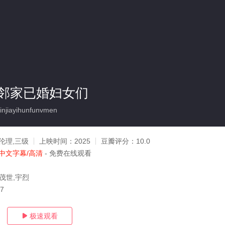
邻家已婚妇女们
njiayihunfunvmen
伦理,三级
上映时间：
2025
豆瓣评分：
10.0
中文字幕/高清
- 免费在线观看
茂世,宇烈
17
极速观看
