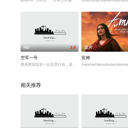
昭和8年（1933），日本出兵满洲里，脱离国际联盟，在国际上
Asayoungcoupleembarkupon
HD
3.0
正片
空军一号
安姆
俄美两国策划一起反恐行动，派出特种部队擒获了掌握核武器的哈萨克
Awomantakesdesperatemeas
相关推荐