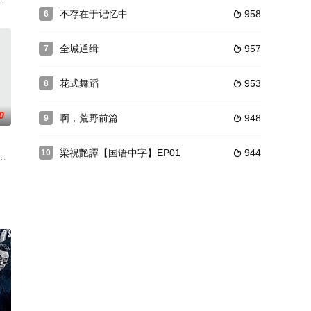
乳被割下，下体遭火烙，陈尸于纸盒内。文员欧阳炳强（江华）被控谋杀，证
不存在于记忆中
958
6

全城通缉
957
7

花式舞蹈
953
8

0
啊，荒野前篇
948
9

梁祝艷譚【国语中字】EP01
944
10

九声与刘闺女因一场电影结下了不解之缘的故事。故事灵感来源于张艺谋导演