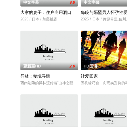
中文字幕
9.0
中文字幕
大家的妻子：住户专用洞口
每晚与隔壁男人怀孕性
2025 / 日本 / 加藤桃香
2025 / 日本 / 舞原希里,佐
更新至HD
2.0
HD国语
异林：秘境寻踪
让爱回家
西南边陲的异林流传着“山神之眼”的恐怖传说，生物系学生苏瑶
因机缘巧合，向现实妥协的