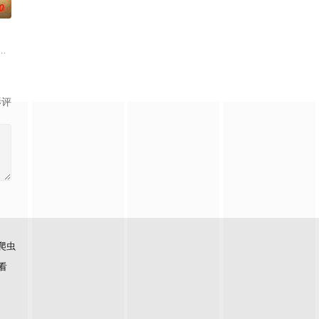
0
小镇女子向疏远的哥哥借了钱，独自一人踏上穿越西德克萨斯州的旅程，寻求
影评
爬虫
看