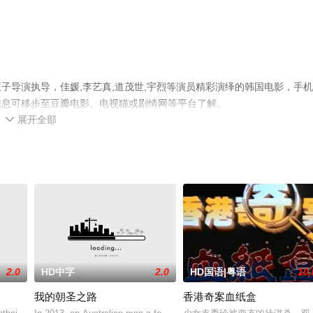
子导演执导，佳媛,李艺真,道茂世,宇烈等演员精彩演绎的韩国电影，手
信息可移步至豆瓣电影、电视猫或剧情网等平台了解。
展开全部

2.0
HD中字
2.0
HD国语|粤语
10.
我的朝圣之路
香港奇案血纸盒