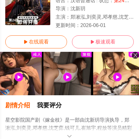
语言：
汉语普通话
状态：
第24集已完结
导演：
沈新玥
主演：
郑湫泓,刘奕灵,邓孝慈,沈芝弈,钱可儿,崔旭宇,程放
第24集已完结/全集
更新时间：
2026-06-01
在线观看
极速观看


剧情介绍
我要评分
星空影院国产剧《嫁金枝》是一部由沈新玥导演执导，郑
湫泓,刘奕灵,邓孝慈,沈芝弈,钱可儿,崔旭宇,程放等演员精彩
演绎的中国大陆电视剧，大结局剧情已揭晓（第24集已完
