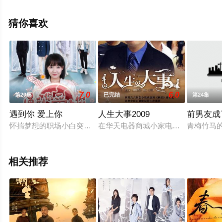
结），手机免费观看高清未删减完整版电视剧全集就上星
空影视，热播电视剧提前免费观看，更多剧情信息可移步
猜你喜欢
至豆瓣电视剧、电视猫或剧情网等平台了解。
7.0
6.0
第20集
已完结
第24集
遇到你 爱上你
人生大事2009
前男友成
怀揣梦想的职场小白突遭不幸，意外被集团霸总救下，从而展开
在华天电器商城小家电部当主任的廖
青梅竹马
相关推荐