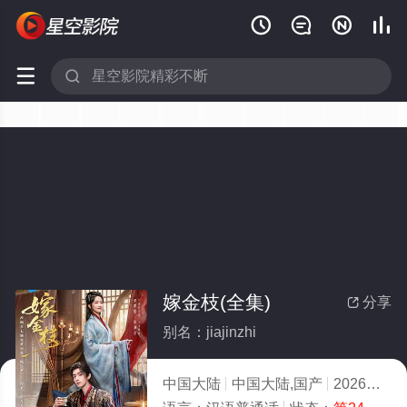






嫁金枝(全集)
分享

别名：jiajinzhi
中国大陆
中国大陆,国产
2026
7.0