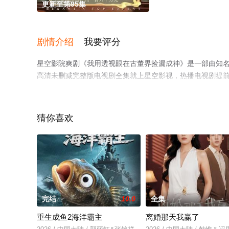
更新至第95集
剧情介绍
我要评分
星空影院爽剧《我用透视眼在古董界捡漏成神》是一部由知
高清未删减完整版电视剧全集就上星空影视，热播电视剧提
解。
猜你喜欢
完结
10.0
全集
重生成鱼2海洋霸主
离婚那天我赢了