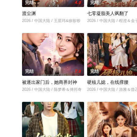
完结
4.0
完结
渡尘渊
七零凝脂美人飒翻了
2026 / 中国大陆 / 王星玮&徐轸轸
2026 / 中国大陆 / 程澄＆
完结
7.0
完结
被逐出家门后，她商界封神
硬核儿媳，在线撑腰
2026 / 中国大陆 / 陈梦希＆傅邦奇
2026 / 中国大陆 / 游雅＆