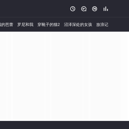




城的芭蕾
罗尼和我
穿靴子的猫2
沼泽深处的女孩
放浪记