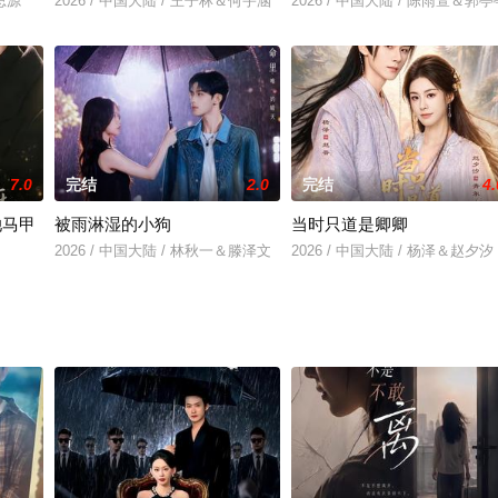
冯思源
2026 / 中国大陆 / 王子林＆何宇涵
2026 / 中国大陆 / 陈雨萱＆郭亭
7.0
完结
2.0
完结
4.
她马甲
被雨淋湿的小狗
当时只道是卿卿
2026 / 中国大陆 / 林秋一＆滕泽文
2026 / 中国大陆 / 杨泽＆赵夕汐
闫醒