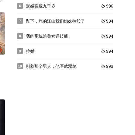
亭
退婚强嫁九千岁
996
6

陛下，您的江山我们姐妹控股了
994
7

我的系统追美女送技能
994
8

0
拉婚
994
9

别惹那个男人，他医武双绝
993
10
