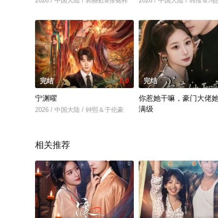
2026 / 中国大陆 / 郭丽虹&张铭祥
2026 / 中国大陆 / 韩惟＆
完结
2.0
完结
宁渊曜
你惹她干嘛，豪门大佬
满级
2026 / 中国大陆 / 钟熙＆于伦豪
2026 / 中国大陆 / 王楚艺&
相关推荐