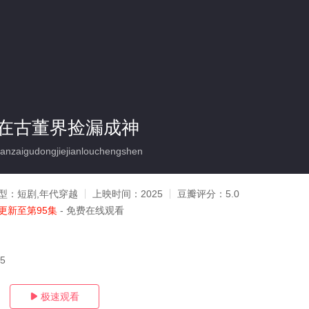
在古董界捡漏成神
zaigudongjiejianlouchengshen
型：
短剧,年代穿越
上映时间：
2025
豆瓣评分：
5.0
更新至第95集
- 免费在线观看
15
极速观看
