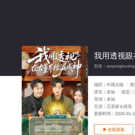
我用透视眼
别名：woyongtoushiyan
地区：
中国大陆
类
语言：
未知
状态：
导演：
未知
主演：
王若妍＆徐浩
更新时间：
2026-01-
在线观看
