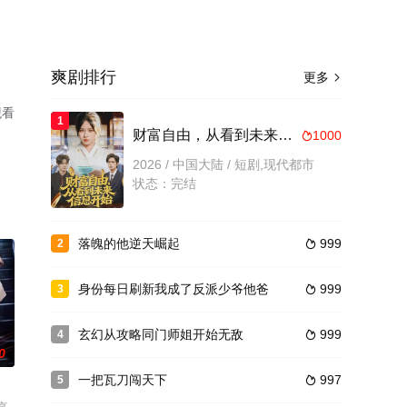
爽剧排行
更多

观看
1
了
财富自由，从看到未来信息开始
1000

2026 / 中国大陆 / 短剧,现代都市
状态：完结
落魄的他逆天崛起
999
2

身份每日刷新我成了反派少爷他爸
999
3

玄幻从攻略同门师姐开始无敌
999
4

0
一把瓦刀闯天下
997
5
