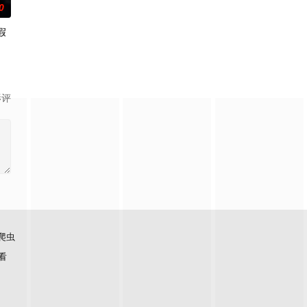
0
假
隽
影评
爬虫
看