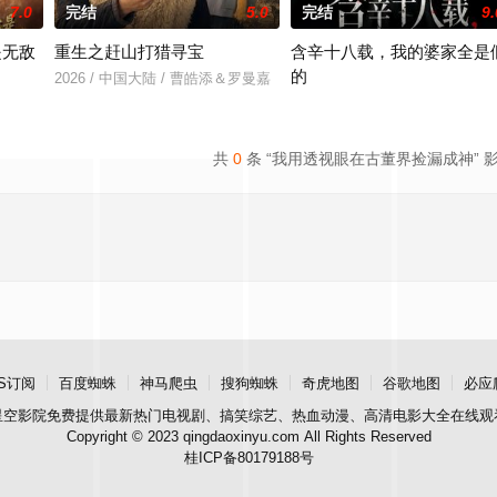
7.0
完结
5.0
完结
9.
是无敌
重生之赶山打猎寻宝
含辛十八载，我的婆家全是
的
2026 / 中国大陆 / 曹皓添＆罗曼嘉
＆张亚迪
2026 / 中国大陆 / 张耀尹＆伍京
共
0
条 “我用透视眼在古董界捡漏成神” 
S订阅
百度蜘蛛
神马爬虫
搜狗蜘蛛
奇虎地图
谷歌地图
必应
星空影院
免费提供最新热门电视剧、搞笑综艺、热血动漫、高清电影大全在线观
Copyright © 2023 qingdaoxinyu.com All Rights Reserved
桂ICP备80179188号