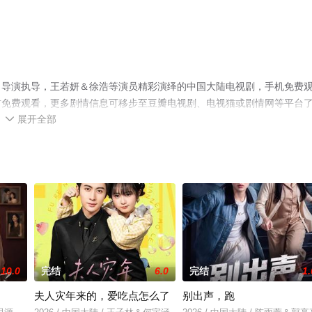
名导演执导，王若妍＆徐浩等演员精彩演绎的中国大陆电视剧，手机免费
前免费观看，更多剧情信息可移步至豆瓣电视剧、电视猫或剧情网等平台
展开全部

10.0
完结
6.0
完结
1.
夫人灾年来的，爱吃点怎么了
别出声，跑