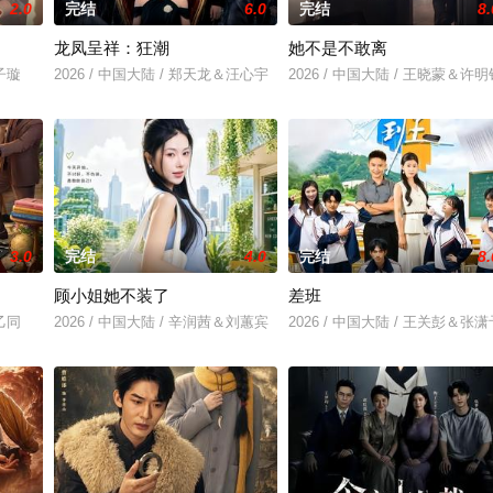
2.0
完结
6.0
完结
8.
龙凤呈祥：狂潮
她不是不敢离
金子璇
2026 / 中国大陆 / 郑天龙＆汪心宇
2026 / 中国大陆 / 王晓蒙＆许明
3.0
完结
4.0
完结
8.
顾小姐她不装了
差班
曾乙同
2026 / 中国大陆 / 辛润茜＆刘蕙宾
2026 / 中国大陆 / 王关彭＆张潇