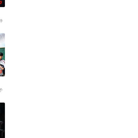
0
铮
0
予