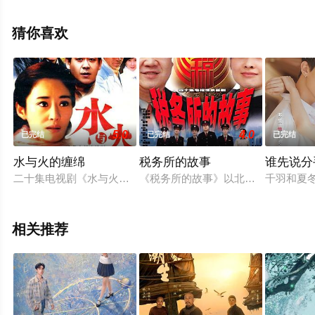
陆电视剧，大结局剧情已揭晓（1-23全集），手机免费观
看高清未删减完整版电视剧全集就上星空影视，热播电视
猜你喜欢
剧提前免费观看，更多剧情信息可移步至豆瓣电视剧、电
视猫或剧情网等平台了解。
5.0
4.0
已完结
已完结
已完结
水与火的缠绵
税务所的故事
谁先说分
二十集电视剧《水与火的缠绵》根据著名作家池莉同名小说改编
《税务所的故事》以北京某地一个城
千羽和夏
相关推荐