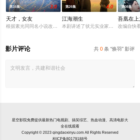
3.0
4.0
第16集
第26集
第08集
天才，女友
江海潮生
吾凰在上
根据素光同同名小说改编。江逾白长大以后，林知夏忽然对他说：
本剧讲述了状元实业家张謇创办大生
改编自快
影片评论
共
0
条 “焕羽” 影评
星空影院
免费提供最新热门电视剧、搞笑综艺、热血动漫、高清电影大
全在线观看
Copyright © 2023 qingdaoxinyu.com All Rights Reserved
桂ICP备80179188号