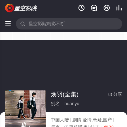






焕羽(全集)
分享

别名：huanyu
中国大陆
剧情,爱情,悬疑,国产
2025