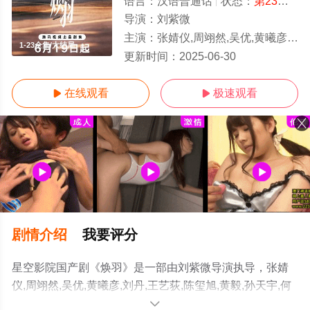
语言：
汉语普通话
状态：
第23集完结
导演：
刘紫微
主演：
张婧仪,周翊然,吴优,黄曦彦,刘丹,王艺荻,陈玺旭,黄毅,孙天宇,何廖侣匀,刘孜,曹卫宇,吕晓霖,崔航
1-23全集/大结局
更新时间：
2025-06-30
在线观看
极速观看


剧情介绍
我要评分
星空影院国产剧《焕羽》是一部由刘紫微导演执导，张婧
仪,周翊然,吴优,黄曦彦,刘丹,王艺荻,陈玺旭,黄毅,孙天宇,何
廖侣匀,刘孜,曹卫宇,吕晓霖,崔航等演员精彩演绎的中国大
