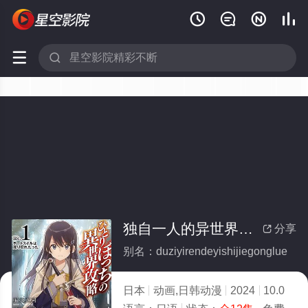






独自一人的异世界攻略(全集)
分享

别名：duziyirendeyishijiegonglue
日本
动画,日韩动漫
2024
10.0