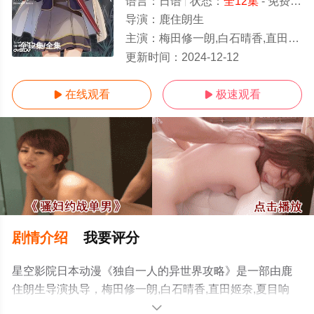
语言：
日语
状态：
全12集
- 免费在线观看
导演：
鹿住朗生
主演：
梅田修一朗,白石晴香,直田姬奈,夏目响平,峰田大梦,山口智广,阿部里果,高尾奏音,高桥麻里,菅野真衣,中岛由贵,岩桥由佳
全12集/全集
更新时间：
2024-12-12
在线观看
极速观看


剧情介绍
我要评分
星空影院日本动漫《独自一人的异世界攻略》是一部由鹿
住朗生导演执导，梅田修一朗,白石晴香,直田姬奈,夏目响
平,峰田大梦,山口智广,阿部里果,高尾奏音,高桥麻里,菅野真
