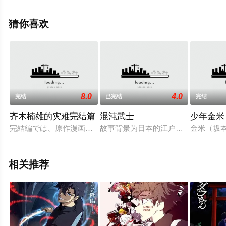
衣,中岛由贵,岩桥由佳,三川华月,仓知玲凤,指出毬亚,汐入明
日香,市川太一,冈野友佑,德留慎乃佑,滨健人,石谷春贵,岩村
猜你喜欢
圭佑,今井文也,松冈洋平,酒井广大,叶山翔太,早见沙织,大西
亚玖璃,山口翔平,伊丸冈笃,稻田彻,古木望,寺田晴名,内田爱
等演员精彩演绎的日本动漫，大结局剧情已揭晓（全12
集），手机免费观看高清未删减完整版动漫全集就上星空
影视，更多剧情信息可移步至豆瓣动漫、电视猫或剧情网
8.0
4.0
完结
已完结
完结
等平台了解。
齐木楠雄的灾难完结篇
混沌武士
少年金米
完結編では、原作漫画の「忍舞市旅行エピソード」も描かれるぞ
故事背景为日本的江户时代，风是一
金米（坂
相关推荐