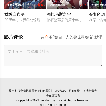
10.0
8.0
更新至第5集
更新至第05集
更新至第06
我独自盗墓
梅比乌斯之尘
令和的斑
2025年，世界各处惊现古墓，获得墓中“宝物”之人便能获得先
陨石坠落后的第十年，由于巨大结晶释
在某个古
影片评论
共
0
条 “独自一人的异世界攻略” 影评
星空影院
免费提供最新热门电视剧、搞笑综艺、热血动漫、高清电影大
全在线观看
Copyright © 2023 qingdaoxinyu.com All Rights Reserved
桂ICP备80179188号