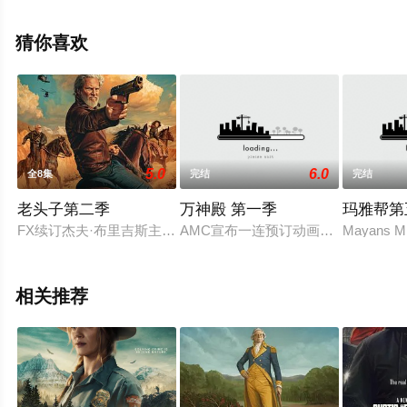
维斯顿,托马斯·派
斯,Clare,McNulty,Jon,Bander,Abby,C.,Smith等演员精彩演
猜你喜欢
绎的美国电视剧，大结局剧情已揭晓（已完结），手机免
费观看高清未删减完整版电视剧全集就上星空影视，热播
电视剧提前免费观看，更多剧情信息可移步至豆瓣电视
剧、电视猫或剧情网等平台了解。
5.0
6.0
全8集
完结
完结
老头子第二季
万神殿 第一季
玛雅帮第
FX续订杰夫·布里吉斯主演《老头子》第二季。
AMC宣布一连预订动画《#万神殿# Pa
Mayans M.C
相关推荐