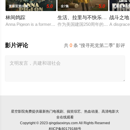
5.0
5.0
更新至第01集
全7集
更新至第02
林间鸽踪
生活、拉里与不快乐的追求：一
战斗之地
Anna Pigeon is a former city slicker who became a par
作为美国建国250周年的献礼，该剧
A disgrace
影片评论
共
0
条 “搜寻死党第二季” 影评
星空影院
免费提供最新热门电视剧、搞笑综艺、热血动漫、高清电影大
全在线观看
Copyright © 2023 qingdaoxinyu.com All Rights Reserved
桂ICP备80179188号