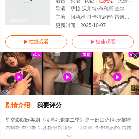
语言：
英语
状态：
已完结
- 免费在线观看
导演：
萨拉-沃莱特·布利斯,查尔斯·罗杰斯
主演：
阿莉雅·肖卡特,约翰·雷诺兹,约翰·厄尔利,梅瑞迪斯·海格纳,布兰登·迈克尔·霍尔,朗·里维斯顿,托马斯·派斯,Clar
已完结/全集
更新时间：
2025-10-07
在线观看
极速观看


剧情介绍
我要评分
星空影院欧美剧《搜寻死党第二季》是一部由萨拉-沃莱特·
布利斯,查尔斯·罗杰斯导演执导，阿莉雅·肖卡特,约翰·雷诺
兹,约翰·厄尔利,梅瑞迪斯·海格纳,布兰登·迈克尔·霍尔,朗·里
