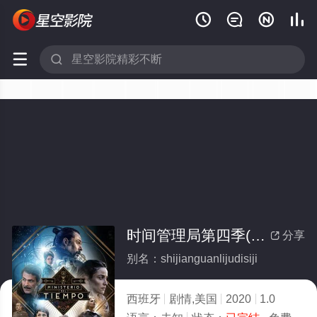






时间管理局第四季(全集)
分享

别名：shijianguanlijudisiji
西班牙
剧情,美国
2020
1.0