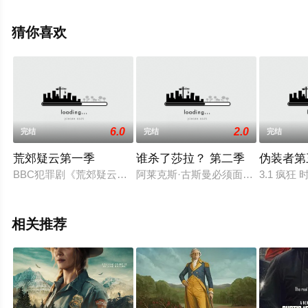
雷斯内达,玛卡莲娜·加西亚,卡耶塔娜·吉恩·库尔
沃,Jaime,Blach,杰米·布兰奇,Juan,Gea,Francesca,Pi?
猜你喜欢
ón,Julián,Villagrán,Susana,Córdoba等演员精彩演绎的西
班牙电视剧，大结局剧情已揭晓（1-8全集），手机免费观
看高清未删减完整版电视剧全集就上星空影视，热播电视
剧提前免费观看，更多剧情信息可移步至豆瓣电视剧、电
视猫或剧情网等平台了解。
6.0
2.0
完结
完结
完结
荒郊疑云第一季
谁杀了莎拉？ 第二季
伪装者第
BBC犯罪剧《荒郊疑云》（《Hinterland》）围绕着一桩在威
阿莱克斯·古斯曼必须面对他最不愿
3.1 疯狂 
相关推荐