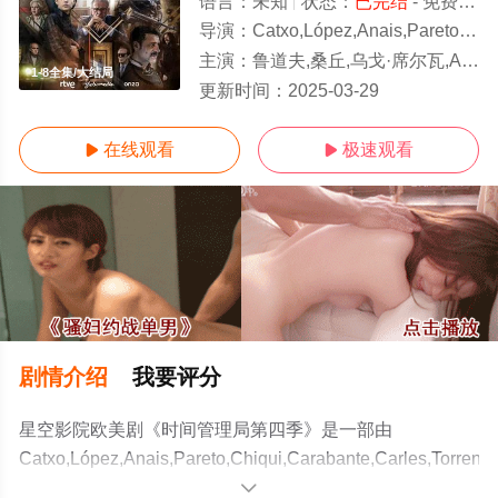
语言：
未知
状态：
已完结
- 免费在线观看
导演：
Catxo,López,Anais,Pareto,Chiqui,Carabante,Carles,Torrens
主演：
鲁道夫,桑丘,乌戈·席尔瓦,Aura,Garrido,纳乔·弗雷斯内达,玛卡莲娜·加西亚,卡耶塔娜·吉恩·库尔沃,Jai
1-8全集/大结局
更新时间：
2025-03-29
在线观看
极速观看


剧情介绍
我要评分
星空影院欧美剧《时间管理局第四季》是一部由
Catxo,López,Anais,Pareto,Chiqui,Carabante,Carles,Torrens,
导演执导，鲁道夫,桑丘,乌戈·席尔瓦,Aura,Garrido,纳乔·弗
