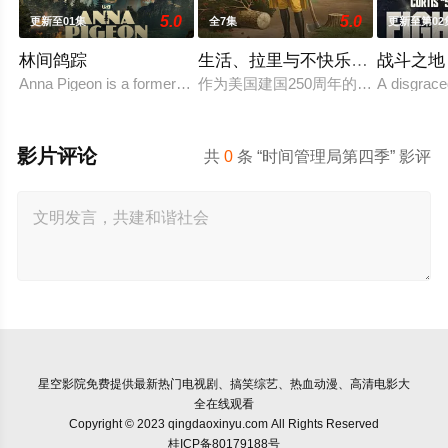
5.0
5.0
更新至01集
全7集
更新至第02
林间鸽踪
生活、拉里与不快乐的追求：一
战斗之地
Anna Pigeon is a former city slicker who became a par
作为美国建国250周年的献礼，该剧
A disgrace
影片评论
共
0
条 “时间管理局第四季” 影评
星空影院
免费提供最新热门电视剧、搞笑综艺、热血动漫、高清电影大
全在线观看
Copyright © 2023 qingdaoxinyu.com All Rights Reserved
桂ICP备80179188号