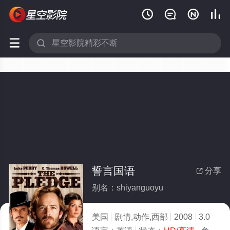






誓言国语
分享

别名：shiyanguoyu
美国
剧情,动作,西部
2008
3.0