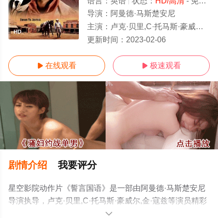
语言：
英语
状态：
HD/高清
- 免费在线观看
导演：
阿曼德·马斯楚安尼
主演：
卢克·贝里,C·托马斯·豪威尔,金·寇兹
HD
更新时间：
2023-02-06
在线观看
极速观看


剧情介绍
我要评分
星空影院动作片《誓言国语》是一部由阿曼德·马斯楚安尼
导演执导，卢克·贝里,C·托马斯·豪威尔,金·寇兹等演员精彩
演绎的美国电影，手机免费观看高清未删减完整版电影大
