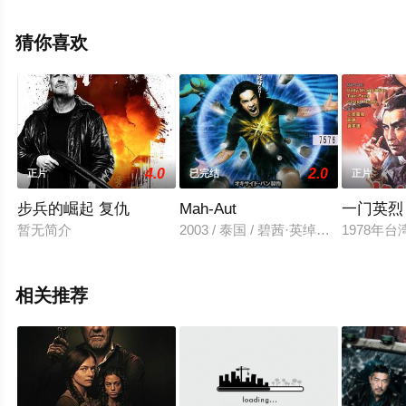
全就上星空影视，更多剧情信息可移步至豆瓣电影、电视
猫或剧情网等平台了解。
猜你喜欢
4.0
2.0
正片
已完结
正片
步兵的崛起 复仇
Mah-Aut
一门英烈
暂无简介
2003 / 泰国 / 碧茜·英绰卡彻,Nirut,Si
1978年
相关推荐