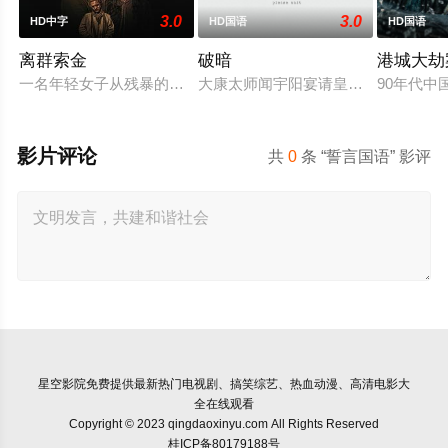
3.0
3.0
HD中字
HD国语
HD国语
离群索金
破暗
港城大劫
一名年轻女子从残暴的亡命团伙手中劫走了一批黄金，一路逃到
大康太师闻宇阳宴请皇上义子神策府
90年代
影片评论
共
0
条 “誓言国语” 影评
星空影院
免费提供最新热门电视剧、搞笑综艺、热血动漫、高清电影大
全在线观看
Copyright © 2023 qingdaoxinyu.com All Rights Reserved
桂ICP备80179188号